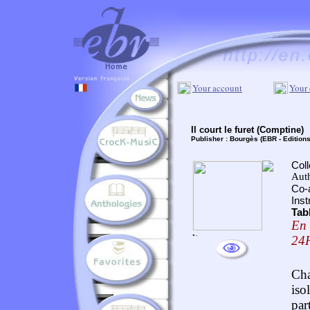
Your account
Your 
Il court le furet (Comptine)
Publisher :
Bourgès (EBR - Edition
Coll
Aut
Co-
Inst
Tab
En 
24
Cha
is
par