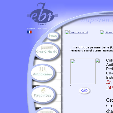
Your account
Your 
Il me dit que je suis belle 
Publisher :
Bourgès (EBR - Edition
Coll
Aut
Per
Co-
Inst
En 
24
Cet
Cro
ch