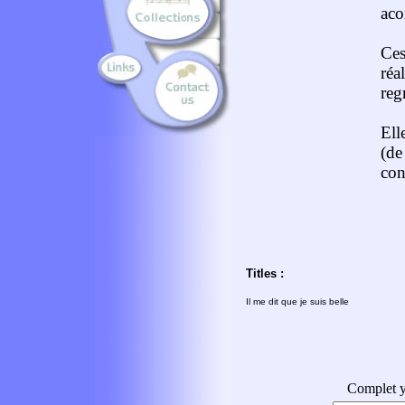
aco
Ces
ré
reg
Ell
(de
con
Titles :
Il me dit que je suis belle
Complet y